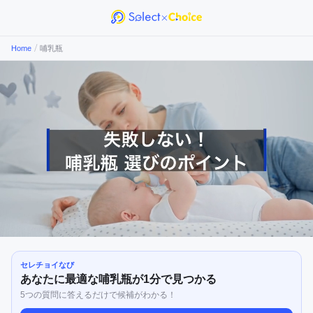
/
Home
哺乳瓶
セレチョイなび
あなたに最適な
哺乳瓶
が1分で見つかる
5つの質問に答えるだけで候補がわかる！