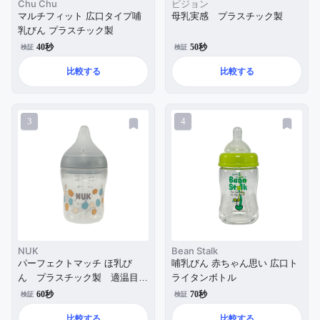
Chu Chu
ピジョン
マルチフィット 広口タイプ哺
母乳実感 プラスチック製
乳びん プラスチック製
40秒
50秒
検証
検証
比較する
比較する
3
4
NUK
Bean Stalk
パーフェクトマッチ ほ乳び
哺乳びん 赤ちゃん思い 広口ト
ん プラスチック製 適温目盛
ライタンボトル
り付き
60秒
70秒
検証
検証
比較する
比較する