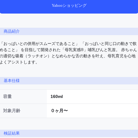
Yahooショッピング
商品紹介
「おっぱいとの併用がスムーズであること」 「おっぱいと同じ口の動きで飲
めること」 を目指して開発された「母乳実感®」哺乳びんと乳首。 赤ちゃん
の適切な吸着（ラッチオン）となめらかな舌の動きを叶え、母乳育児を心地
よくアシストします。
基本仕様
容量
160ml
対象月齢
０ヶ月〜
検証結果