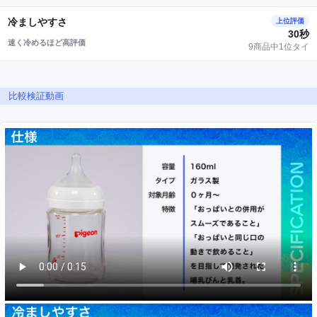
冷ましやすさ
上位評価
30秒
速く冷めるほど高評価
9商品中1位タイ
比較検証動画