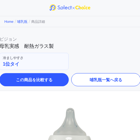
/
/
Home
哺乳瓶
商品詳細
ピジョン
母乳実感 耐熱ガラス製
冷ましやすさ
1位タイ
この商品を比較する
哺乳瓶
一覧へ戻る