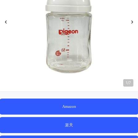
‹
›
1
/
7
Amazon
楽天