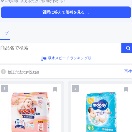
5つの質問に答えるだけで候補がわかる！
質問に答えて候補を見る →
テープ
吸水スピード ランキング順
再
検証方法の解説動画
1
2