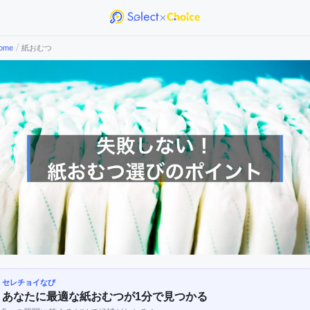
/
ome
紙おむつ
セレチョイなび
あなたに最適な
紙おむつ
が1分で見つかる