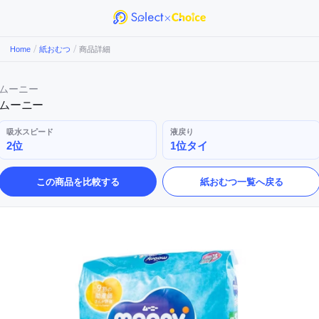
/
/
Home
紙おむつ
商品詳細
ムーニー
ムーニー
吸水スピード
液戻り
2位
1位タイ
この商品を比較する
紙おむつ
一覧へ戻る