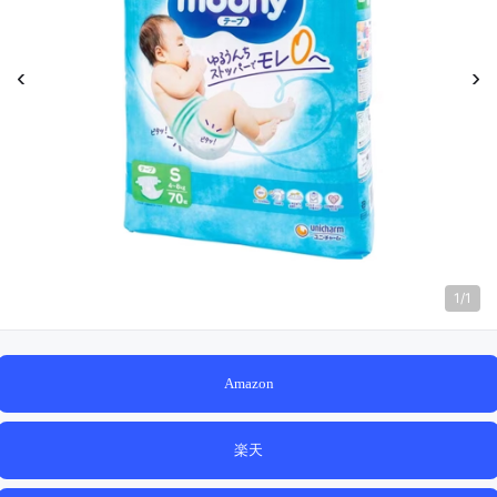
‹
›
1
/
1
Amazon
楽天