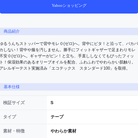
Yahooショッピング
商品紹介
ゆるうんちストッパーで背中モレ０(ゼロ)へ。背中にピタ！と沿って、パカパ
カしない！背中や服を汚しません。勝手にフィットギャザーで足まわりモレ
不安０(ゼロ)へ。ギャザーがピン！と立ち、手直ししなくてもぴったフィッ
ト！保湿効果のあるオリーブオイルを配合、ふわふわでやわらかい肌触り。
アレルギーテスト実施済み「エコテックス　スタンダード100」を取得。
基本仕様
検証サイズ
S
タイプ
テープ
素材・特徴
やわらか素材