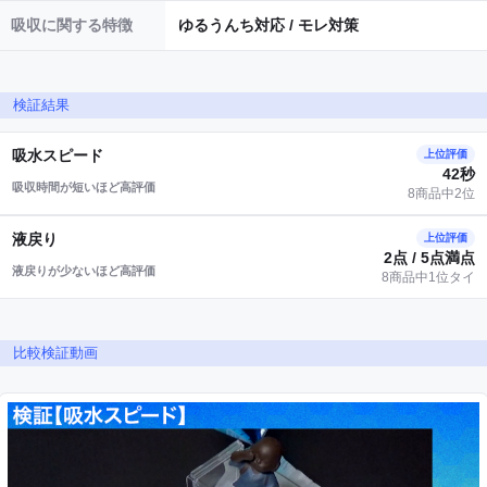
吸収に関する特徴
ゆるうんち対応 / モレ対策
検証結果
吸水スピード
上位評価
42秒
吸収時間が短いほど高評価
8商品中2位
液戻り
上位評価
2点 / 5点満点
液戻りが少ないほど高評価
8商品中1位タイ
比較検証動画