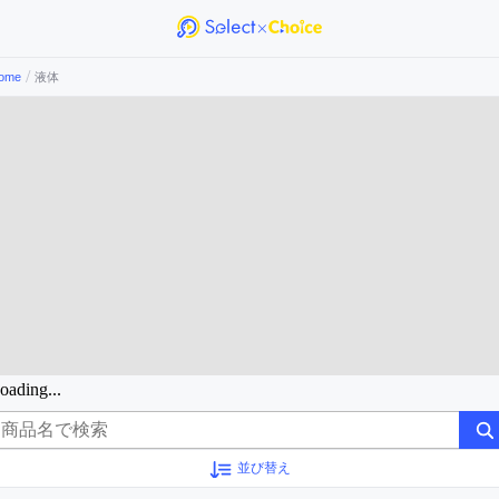
/
ome
液体
oading...
並び替え