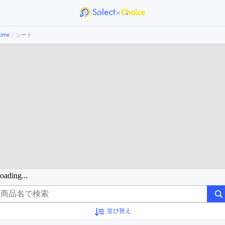
/
ome
シート
oading...
並び替え