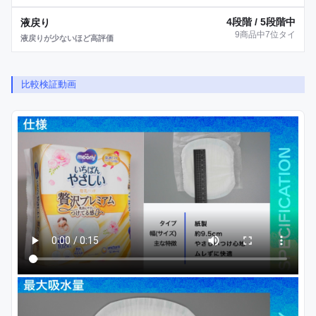
4段階 / 5段階中
液戻り
9商品中7位タイ
液戻りが少ないほど高評価
比較検証動画