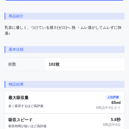
商品紹介
乳首に優しく、つけている感０(ゼロ)へ 熱 ・ムレ逃がしてムレずに快
適♪
基本仕様
枚数
102枚
検証結果
最大吸収量
上位評価
65ml
多く吸収するほど高評価
9商品中3位タイ
5.8秒
吸収スピード
9商品中4位
吸収時間が短いほど高評価