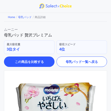
/
/
Home
母乳パッド
商品詳細
ムーニー
母乳パッド 贅沢プレミアム
最大吸収量
吸収スピード
3位タイ
4位
この商品を比較する
母乳パッド
一覧へ戻る