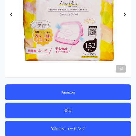
‹
›
1
/
4
Amazon
楽天
Yahooショッピング