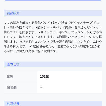
商品紹介
ママの悩みを解決する母乳パッド ●5本の“端までピタッとテープ”でズ
レ・ヨレを防ぎます。 ●防水シートをパッド内側へ巻き込んだポケット
構造でモレを防ぎます。 ●サイドカット形状で、ブラジャーからはみ出
しにくく、胸もとがすっきりします。 ●透湿性バックシートでムレを軽
減します。 ●パッドがコンパクトで肌を覆う面積が小さいため、ムレや
暑さを抑えます。 ●1枚個包装のため、左右のおっぱいの出方に差があ
る時に、片側だけ交換できて便利です。
基本仕様
枚数
152枚
個包装
○
検証結果