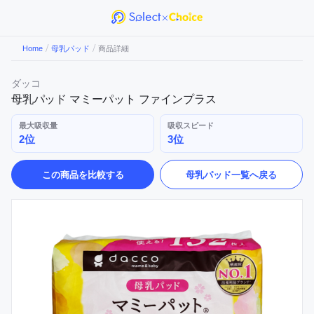
/
/
Home
母乳パッド
商品詳細
ダッコ
母乳パッド マミーパット ファインプラス
最大吸収量
吸収スピード
2位
3位
この商品を比較する
母乳パッド
一覧へ戻る