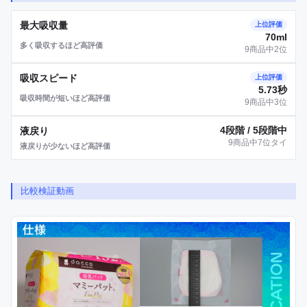
最大吸収量
上位評価
70ml
多く吸収するほど高評価
9商品中2位
吸収スピード
上位評価
5.73秒
吸収時間が短いほど高評価
9商品中3位
4段階 / 5段階中
液戻り
9商品中7位タイ
液戻りが少ないほど高評価
比較検証動画