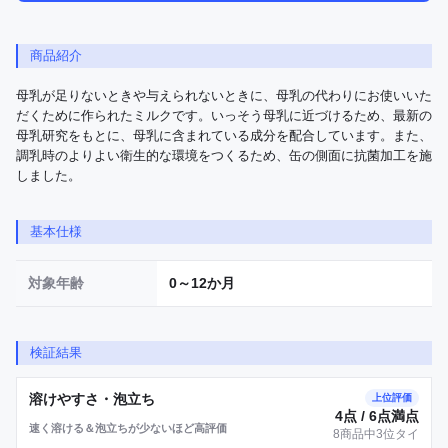
商品紹介
母乳が足りないときや与えられないときに、母乳の代わりにお使いいた
だくために作られたミルクです。いっそう母乳に近づけるため、最新の
母乳研究をもとに、母乳に含まれている成分を配合しています。また、
調乳時のよりよい衛生的な環境をつくるため、缶の側面に抗菌加工を施
しました。
基本仕様
対象年齢
0～12か月
検証結果
溶けやすさ・泡立ち
上位評価
4点 / 6点満点
速く溶ける＆泡立ちが少ないほど高評価
8商品中3位タイ