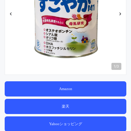
‹
›
1
/
3
Amazon
楽天
Yahooショッピング