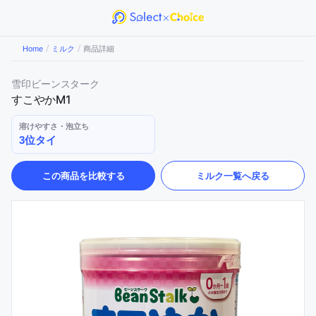
/
/
Home
ミルク
商品詳細
雪印ビーンスターク
すこやかM1
溶けやすさ・泡立ち
3位タイ
この商品を比較する
ミルク
一覧へ戻る