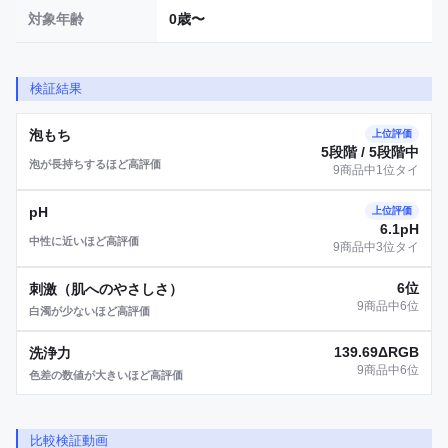
対象年齢
0歳〜
検証結果
泡もち
上位評価
5段階 / 5段階中
泡が長持ちするほど高評価
9商品中1位タイ
pH
上位評価
6.1pH
中性に近いほど高評価
9商品中3位タイ
6位
刺激（肌へのやさしさ）
9商品中6位
白濁が少ないほど高評価
139.69ΔRGB
洗浄力
9商品中6位
色差の数値が大きいほど高評価
比較検証動画