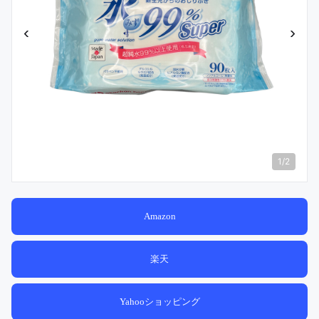
‹
›
1
/
2
Amazon
楽天
Yahooショッピング