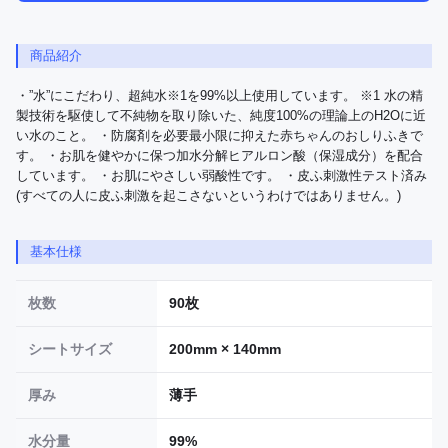
商品紹介
・”水”にこだわり、超純水※1を99%以上使用しています。 ※1 水の精
製技術を駆使して不純物を取り除いた、純度100%の理論上のH2Oに近
い水のこと。 ・防腐剤を必要最小限に抑えた赤ちゃんのおしりふきで
す。 ・お肌を健やかに保つ加水分解ヒアルロン酸（保湿成分）を配合
しています。 ・お肌にやさしい弱酸性です。 ・皮ふ刺激性テスト済み
(すべての人に皮ふ刺激を起こさないというわけではありません。)
基本仕様
枚数
90枚
シートサイズ
200mm × 140mm
厚み
薄手
水分量
99%