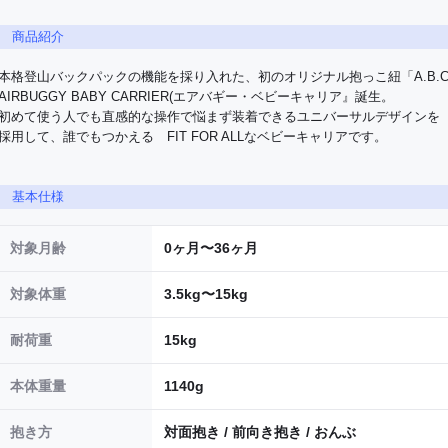
商品紹介
本格登山バックパックの機能を採り入れた、初のオリジナル抱っこ紐「A.B.C
AIRBUGGY BABY CARRIER(エアバギー・ベビーキャリア』誕生。

初めて使う人でも直感的な操作で悩まず装着できるユニバーサルデザインを
採用して、誰でもつかえる　FIT FOR ALLなベビーキャリアです。
基本仕様
対象月齢
0ヶ月〜36ヶ月
対象体重
3.5kg〜15kg
耐荷重
15kg
本体重量
1140g
抱き方
対面抱き / 前向き抱き / おんぶ