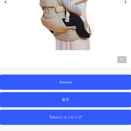
‹
›
1
/
1
Amazon
楽天
Yahooショッピング