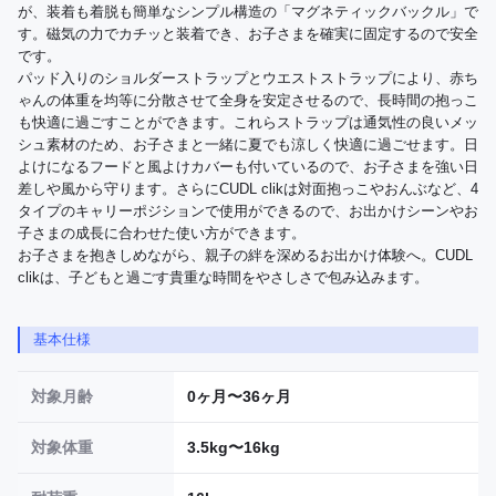
が、装着も着脱も簡単なシンプル構造の「マグネティックバックル」で
す。磁気の力でカチッと装着でき、お子さまを確実に固定するので安全
です。

パッド入りのショルダーストラップとウエストストラップにより、赤ち
ゃんの体重を均等に分散させて全身を安定させるので、長時間の抱っこ
も快適に過ごすことができます。これらストラップは通気性の良いメッ
シュ素材のため、お子さまと一緒に夏でも涼しく快適に過ごせます。日
よけになるフードと風よけカバーも付いているので、お子さまを強い日
差しや風から守ります。さらにCUDL clikは対面抱っこやおんぶなど、4
タイプのキャリーポジションで使用ができるので、お出かけシーンやお
子さまの成長に合わせた使い方ができます。

お子さまを抱きしめながら、親子の絆を深めるお出かけ体験へ。CUDL 
clikは、子どもと過ごす貴重な時間をやさしさで包み込みます。
基本仕様
対象月齢
0ヶ月〜36ヶ月
対象体重
3.5kg〜16kg