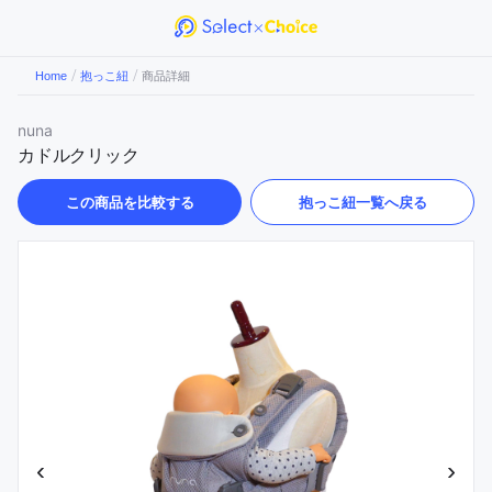
/
/
Home
抱っこ紐
商品詳細
nuna
カドルクリック
この商品を比較する
抱っこ紐
一覧へ戻る
‹
›