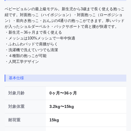
ベビービョルンの最上級モデル。新生児から3歳まで長く使える抱っこ
紐です。対面抱っこ（ハイポジション）・対面抱っこ（ローポジショ
ン）・前向き抱っこ・おんぶの4通りの抱っこができます。厚いパッド
が入ったショルダーベルト・バックサポートで肩と腰が快適です。

・新生児～36ヶ月まで長く使える

・メッシュは100%メッシュで一年中快適

・ふわふわパッドで肩腰がらく

・洗濯機で洗えていつでも清潔

・４種類の抱っこが可能

・人間工学デザイン
基本仕様
対象月齢
0ヶ月〜36ヶ月
対象体重
3.2kg〜15kg
耐荷重
15kg