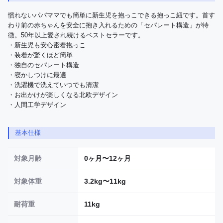
慣れないパパママでも簡単に新生児を抱っこできる抱っこ紐です。首す
わり前の赤ちゃんを安全に抱き入れるための「セパレート構造」が特
徴。50年以上愛され続けるベストセラーです。

・新生児も安心密着抱っこ

・装着が驚くほど簡単

・独自のセパレート構造

・寝かしつけに最適

・洗濯機で洗えていつでも清潔

・お出かけが楽しくなる北欧デザイン

・人間工学デザイン
基本仕様
対象月齢
0ヶ月〜12ヶ月
対象体重
3.2kg〜11kg
耐荷重
11kg