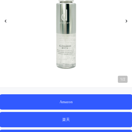
‹
›
1
/
2
Amazon
楽天