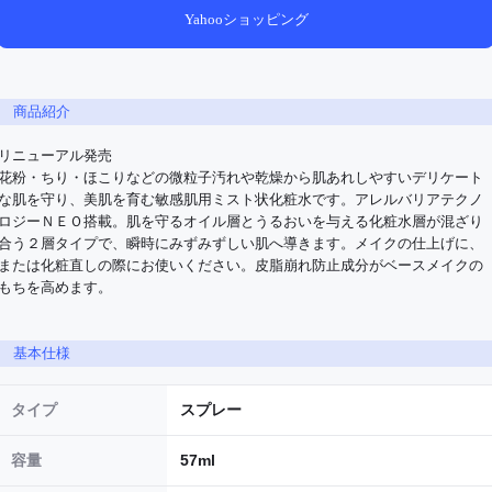
Yahooショッピング
商品紹介
リニューアル発売

花粉・ちり・ほこりなどの微粒子汚れや乾燥から肌あれしやすいデリケート
な肌を守り、美肌を育む敏感肌用ミスト状化粧水です。アレルバリアテクノ
ロジーＮＥＯ搭載。肌を守るオイル層とうるおいを与える化粧水層が混ざり
合う２層タイプで、瞬時にみずみずしい肌へ導きます。メイクの仕上げに、
または化粧直しの際にお使いください。皮脂崩れ防止成分がベースメイクの
もちを高めます。
基本仕様
タイプ
スプレー
容量
57ml