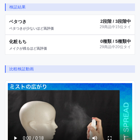
検証結果
2段階 / 3段階中
ベタつき
29商品中15位タイ
ベタつきが少ないほど高評価
0種類 / 5種類中
化粧もち
29商品中20位タイ
メイクが残るほど高評価
比較検証動画