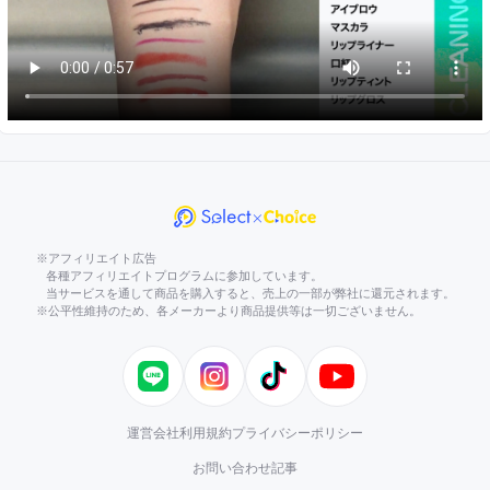
※アフィリエイト広告
各種アフィリエイトプログラムに参加しています。
当サービスを通して商品を購入すると、売上の一部が弊社に還元されます。
※公平性維持のため、各メーカーより商品提供等は一切ございません。
LINE
Instagram
TikTok
YouTube
運営会社
利用規約
プライバシーポリシー
お問い合わせ
記事