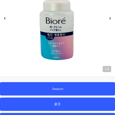
‹
›
1
/
5
Amazon
楽天