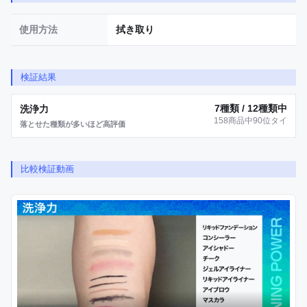
使用方法
拭き取り
検証結果
7種類 / 12種類中
洗浄力
158商品中90位タイ
落とせた種類が多いほど高評価
比較検証動画