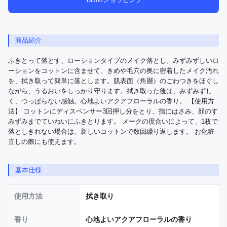
商品紹介
ふきとって落とす、ローションタイプのメイク落とし。みずみずしいロ
ーションをコットンに含ませて、きめや毛穴の奥に密着したメイク汚れ
を、拭き取って簡単に落とします。肌表面（角層）のごわつきをほぐし
ながら、うるおいをしっかり守ります。拭き取った後は、みずみずし
く、つっぱらない感触。心地よいアクアフローラルの香り。 【使用方
法】 コットンにディスペンサー3回押し分をとり、指にはさみ、顔のす
みずみまでていねいにふきとります。 メークの度合いによって、1枚で
落としきれない場合は、新しいコットンで数回繰り返します。 お化粧
直しの際にも使えます。
基本仕様
使用方法
拭き取り
香り
心地よいアクアフローラルの香り