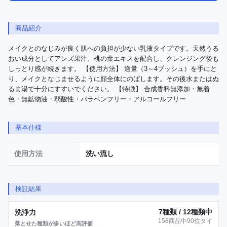
商品紹介
メイクとのなじみが良く肌への負担が少ない乳液タイプです。天然うる
おい成分としてアンズ果汁、桃の葉エキスを配合し、クレンジング後も
しっとり感が続きます。 【使用方法】 適量（3～4プッシュ）を手にと
り、メイクとなじませるように顔全体にのばします。その後水またはぬ
るま湯で十分にすすいでください。 【特徴】 合成香料無添加・無着
色・無鉱物油・弱酸性・パラベンフリー・アルコールフリー
基本仕様
使用方法
洗い流し
検証結果
7種類 / 12種類中
洗浄力
158商品中90位タイ
落とせた種類が多いほど高評価