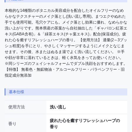
本格的な14種類のボタニカル美容成分を配合したオイルフリーのなめ
らかなテクスチャーのメイク落とし(洗い流し専用)。まつエクやぬれた
手でも使用可能。毛穴ケアにも。メイク落とし効果に優れ、なめらかな
洗い上がりです。熊本県産の茶葉から自社抽出した「ギャバロン紅茶エ
キス(GABA含有)」＆「緑茶エキス(チャ葉エキス)」配合(保湿成分)。疲
れた心を癒すリフレッシュハーブの香り。 【使用方法】 適量(2～3プッ
シュ程度)を手にとり、やさしくマッサージするようにメイクとなじま
せます。その後、水またはぬるま湯でよく洗い流してください。 ※手
や顔が非常に濡れているときは、軽く水気をきってお使いください。 
※同シリーズのフェイシャルフォームでダブル洗顔をおすすめします。 
【特徴】 無着色・無鉱物油・アルコールフリー・パラベンフリー・旧
指定成分無添加
基本仕様
使用方法
洗い流し
疲れた心を癒すリフレッシュハーブの
香り
香り