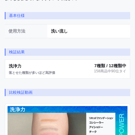
基本仕様
使用方法
洗い流し
検証結果
7種類 / 12種類中
洗浄力
158商品中90位タイ
落とせた種類が多いほど高評価
比較検証動画