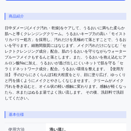
商品紹介
日中ダメージ(メイク汚れ・乾燥)をケアして、うるおいに満ちた柔らか
肌へと導くクレンジングクリーム。うるおいキープ力の高い「モイスト
リカバリー処方」を採用し、汚れだけを見極めて落とすことで、うるお
いを守ります。細胞間脂質にはなじまず、メイク汚れだけになじむ「セ
レクトクレンジング成分」配合。肌のうるおいを守りながらウォーター
プルーフメイクもするんと落とします。また、うるおいを抱え込むヒア
ルロン酸Naに加え、うるおいが逃げ出しにくいネットで肌を守る「セ
ラミドネットワーク成分」配合。うるおい環境を整えます。 【使用方
法】 手のひらにさくらんぼ1粒大程度をとり、顔に塗り広げ、ゆっくり
と円を描くようにメイクとやさしくなじませます。 クリームがメイク
汚れを巻き込むと、オイル状の軽い感触に変わります。感触が軽くなっ
たら、水またはぬるま湯でよく洗い流します。 その後、洗顔料で洗顔
してください。
基本仕様
使用方法
洗い流し