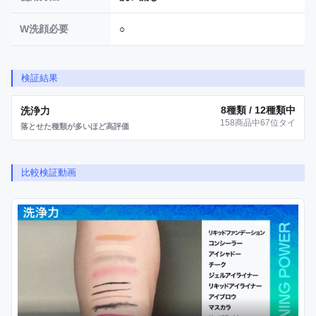
W洗顔必要
○
検証結果
8種類 / 12種類中
洗浄力
158商品中67位タイ
落とせた種類が多いほど高評価
比較検証動画