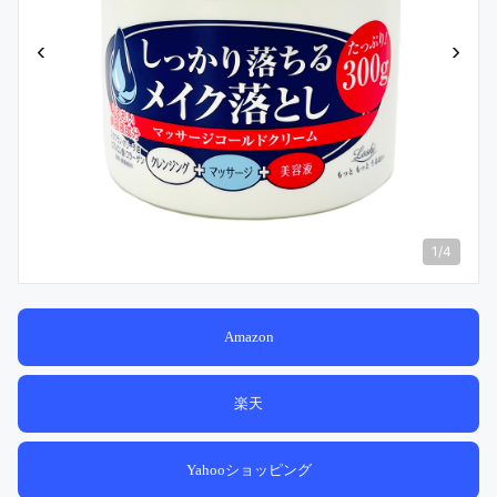
‹
›
1
/
4
Amazon
楽天
Yahooショッピング