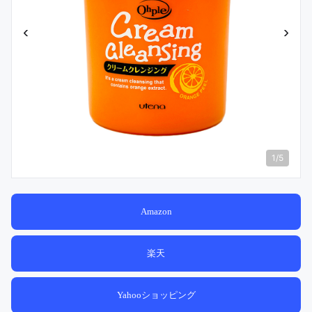
‹
›
1
/
5
Amazon
楽天
Yahooショッピング