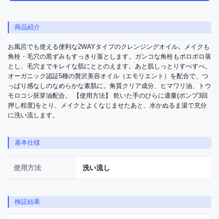
商品紹介
お風呂でも使える便利な2WAYタイプのクレンジングオイル。メイクも
角栓・毛穴の黒ずみもすっきり落とします。ガンコな角栓もポロポロ落
とし、毛穴までキレイな肌にととのえます。あと肌しっとりすべすべ。
オーガニック認証5種の贅沢美容オイル（エモリエント）を配合で、つ
っぱり感なしのなめらかな素肌に。角質クリア成分、ヒマワリ油、トウ
モロコシ胚芽油配合。 【使用方法】 乾いた手のひらに適量(ポンプ3回
押し程度)をとり、メイクとよくなじませたあと、水かぬるま湯で充分
に洗い流します。
基本仕様
使用方法
洗い流し
検証結果