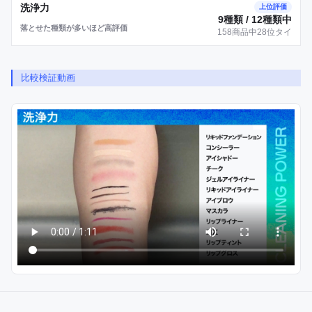
洗浄力
上位評価
9種類 / 12種類中
落とせた種類が多いほど高評価
158商品中28位タイ
比較検証動画