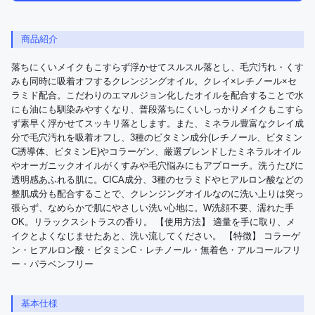
商品紹介
落ちにくいメイクもこすらず浮かせてスルスル落とし、毛穴汚れ・くす
みも同時に吸着オフするクレンジングオイル。クレイ×レチノール×セ
ラミド配合。こだわりのエマルジョン化したオイルを配合することで水
にも油にも馴染みやすくなり、普段落ちにくいしっかりメイクもこすら
ず素早く浮かせてスッキリ落とします。また、ミネラル豊富なクレイ成
分で毛穴汚れを吸着オフし、3種のビタミン成分(レチノール、ビタミン
C誘導体、ビタミンE)やコラーゲン、厳選ブレンドしたミネラルオイル
やオーガニックオイルがくすみや毛穴悩みにもアプローチ。洗うたびに
透明感あふれる肌に。CICA成分、3種のセラミドやヒアルロン酸などの
整肌成分も配合することで、クレンジングオイルなのに洗い上りは突っ
張らず、なめらかで肌にやさしい洗い心地に。W洗顔不要、濡れた手
OK。リラックスシトラスの香り。 【使用方法】 適量を手に取り、メ
イクとよくなじませたあと、洗い流してください。 【特徴】 コラーゲ
ン・ヒアルロン酸・ビタミンC・レチノール・無着色・アルコールフリ
ー・パラベンフリー
基本仕様