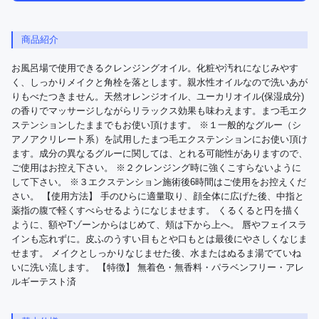
商品紹介
お風呂場で使用できるクレンジングオイル。化粧や汚れになじみやす
く、しっかりメイクと角栓を落とします。親水性オイルなので洗いあが
りもべたつきません。天然オレンジオイル、ユーカリオイル(保湿成分)
の香りでマッサージしながらリラックス効果も味わえます。まつ毛エク
ステンションしたままでもお使い頂けます。 ※１一般的なグルー（シ
アノアクリレート系）を試用したまつ毛エクステンションにお使い頂け
ます。成分の異なるグルーに関しては、とれる可能性がありますので、
ご使用はお控え下さい。 ※２クレンジング時に強くこすらないように
して下さい。 ※３エクステンション施術後6時間はご使用をお控えくだ
さい。 【使用方法】 手のひらに適量取り、顔全体に広げた後、中指と
薬指の腹で軽くすべらせるようになじませます。 くるくると円を描く
ように、額やTゾーンからはじめて、頬は下から上へ。 唇やフェイスラ
インも忘れずに。皮ふのうすい目もとや口もとは最後にやさしくなじま
せます。 メイクとしっかりなじませた後、水またはぬるま湯でていね
いに洗い流します。 【特徴】 無着色・無香料・パラベンフリー・アレ
ルギーテスト済