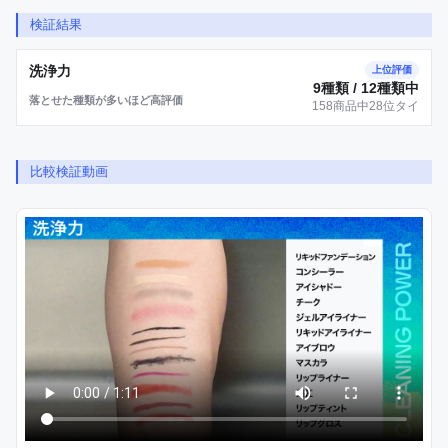
検証結果
洗浄力
上位評価
9種類 / 12種類中
落とせた種類が多いほど高評価
158商品中28位タイ
比較検証動画