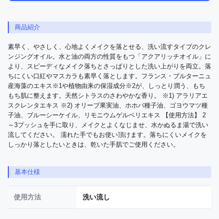
商品紹介
素早く、やさしく、心地よくメイクを落とせる、洗い流すタイプのクレ
ンジングオイル。水と油の両方の性質をもつ「アクアリッチオイル」に
より、スピーディなメイク落ちとさっぱりとした洗い上がりを両立。落
ちにくい口紅やマスカラも素早く落とします。フランス・ブルターニュ
産海藻のエキス※1や植物由来の保湿成分※2が、しっとり潤う、もち
もち肌に整えます。天然シトラスのさわやかな香り。 ※1) アラリアエ
スクレンタエキス ※2) オリーブ果実油、ホホバ種子油、ゴヨウマツ種
子油、ブルーシーケイル、リモニウムゲルベリエキス 【使用方法】 2
～3プッシュを手に取り、メイクとよくなじませ、水かぬるま湯で洗い
流してください。 濡れた手でもお使い頂けます。落ちにくいメイクを
しっかり落としたいときは、乾いた手肌でご使用ください。
基本仕様
使用方法
洗い流し