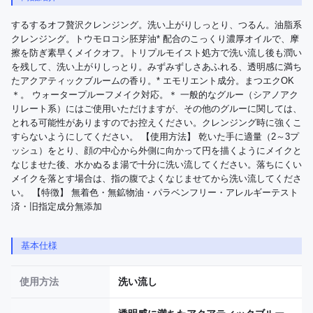
するするオフ贅沢クレンジング。洗い上がりしっとり、つるん。油脂系
クレンジング。トウモロコシ胚芽油* 配合のこっくり濃厚オイルで、摩
擦を防ぎ素早くメイクオフ。トリプルモイスト処方で洗い流し後も潤い
を残して、洗い上がりしっとり。みずみずしさあふれる、透明感に満ち
たアクアティックブルームの香り。* エモリエント成分。まつエクOK
＊。 ウォータープルーフメイク対応。＊ 一般的なグルー（シアノアク
リレート系）にはご使用いただけますが、その他のグルーに関しては、
とれる可能性がありますのでお控えください。クレンジング時に強くこ
すらないようにしてください。 【使用方法】 乾いた手に適量（2～3プ
ッシュ）をとり、顔の中心から外側に向かって円を描くようにメイクと
なじませた後、水かぬるま湯で十分に洗い流してください。落ちにくい
メイクを落とす場合は、指の腹でよくなじませてから洗い流してくださ
い。 【特徴】 無着色・無鉱物油・パラベンフリー・アレルギーテスト
済・旧指定成分無添加
基本仕様
使用方法
洗い流し