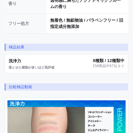
透明感に満ちたアクアティックブルー
香り
ムの香り
無着色 / 無鉱物油 / パラベンフリー / 旧
フリー処方
指定成分無添加
検証結果
8種類 / 12種類中
洗浄力
158商品中67位タイ
落とせた種類が多いほど高評価
比較検証動画