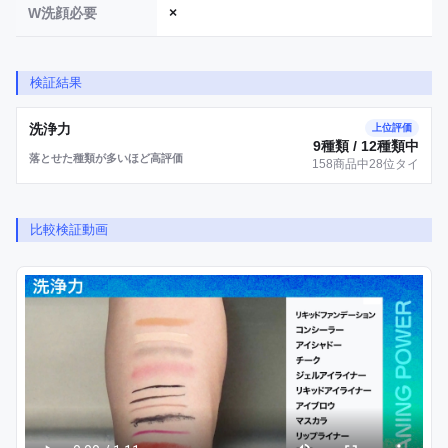
W洗顔必要
×
検証結果
洗浄力
上位評価
9種類 / 12種類中
落とせた種類が多いほど高評価
158商品中28位タイ
比較検証動画