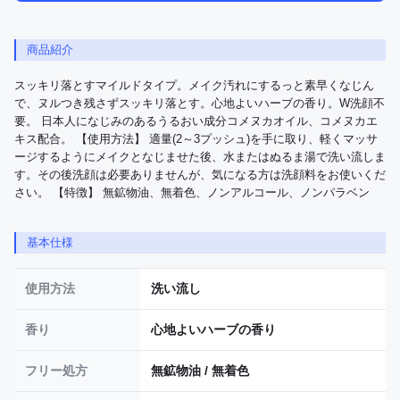
商品紹介
スッキリ落とすマイルドタイプ。メイク汚れにするっと素早くなじん
で、ヌルつき残さずスッキリ落とす。心地よいハーブの香り。W洗顔不
要。 日本人になじみのあるうるおい成分コメヌカオイル、コメヌカエ
キス配合。 【使用方法】 適量(2～3プッシュ)を手に取り、軽くマッサ
ージするようにメイクとなじませた後、水またはぬるま湯で洗い流しま
す。その後洗顔は必要ありませんが、気になる方は洗顔料をお使いくだ
さい。 【特徴】 無鉱物油、無着色、ノンアルコール、ノンパラベン
基本仕様
使用方法
洗い流し
香り
心地よいハーブの香り
フリー処方
無鉱物油 / 無着色