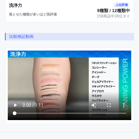
洗浄力
上位評価
9種類 / 12種類中
落とせた種類が多いほど高評価
158商品中28位タイ
比較検証動画