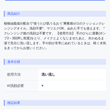
商品紹介
植物油脂成分配合で“使うたび肌うるおう”摩擦感ゼロのクッションクレ
ンジングオイル。洗顔不要*、マツエクOK、ぬれた手でも使えます。 *
クレンジング後の洗顔は不要です。 【使用方法】 手のひらに適量(ポン
プ2～3回押し程度)をとり、メイクとよくなじませたあと、水かぬるま
湯で充分に洗い流します。手や顔が非常にぬれているときは、軽く水気
をきってからお使いください。
基本仕様
使用方法
洗い流し
W洗顔必要
×
検証結果