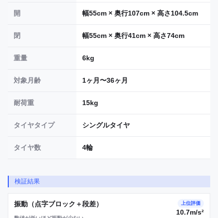
開
幅55cm × 奥行107cm × 高さ104.5cm
閉
幅55cm × 奥行41cm × 高さ74cm
重量
6kg
対象月齢
1ヶ月〜36ヶ月
耐荷重
15kg
タイヤタイプ
シングルタイヤ
タイヤ数
4輪
検証結果
振動（点字ブロック＋段差）
上位評価
10.7m/s²
数値が低いほど振動が少ない