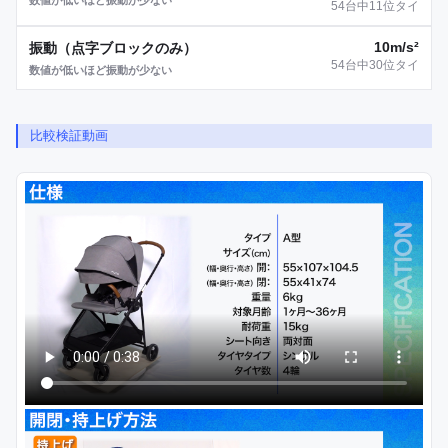
54台中11位タイ
10m/s²
振動（点字ブロックのみ）
54台中30位タイ
数値が低いほど振動が少ない
比較検証動画