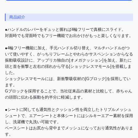
商品紹介
●ハンドルのレバーをギュッと握れば4輪フリーで真横にスライド。

対面時でも背面時でもフリー機能でお出かけがもっと楽しくなります。

●4輪フリー機能に加え、手元ハンドル切り替え、マルチハンドルがつ
いて使いやすく、がっちりフレームとやわらかサスペンションからなる
振動吸収設計に、アップリカ独自の[オメガクッション]を加え、新たに
頭と首を衝撃と左右の揺れから守る[ショックレスマモール]を搭載しま
した。

ショックレスマモールには、新衝撃吸収材の[Gブロック]を採用してい
ます。

Gブロックを採用することで、当社従来品の素材と比較して、赤ちゃん
の頭部に伝わる振動を約半分に軽減します。

●シートに関しても通気性とクッション性を両立したトリプルメッシュ
シュートで、エアーシートと本体シートにはシルキーエアー素材を採用
し、洗濯機で丸洗い可能です。

ベースシートはお尻から背中までメッシュになっており通気性がありま
す。
